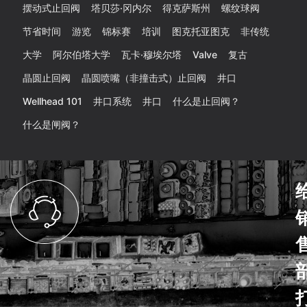
摆动式止回阀
塔贝莎·冈内尔
得克萨斯州
螺纹球阀
节省时间
游览
锦标赛
培训
图克托亚图克
非传统
大学
阿尔伯塔大学
瓦卡·穆埃尔塔
Valve
复古
晶圆止回阀
晶圆喷嘴（非撞击式）止回阀
井口
Wellhead 101
井口系统
井口
什么是止回阀？
什么是闸阀？