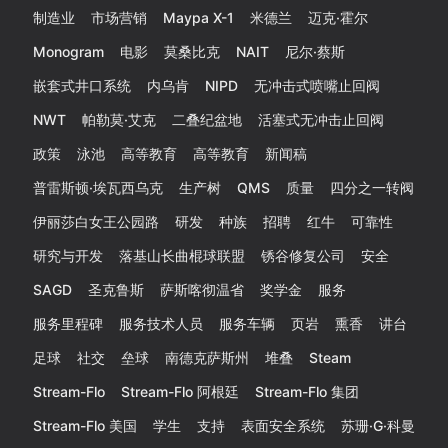
制造业
市场营销
Maypa X-1
米德兰
迈克·霍尔
Monogram
电影
莫桑比克
NAIT
尼尔·蔡斯
嵌套式井口系统
内乌肯
NIPD
无冲击式喷嘴止回阀
NWT
帕勒莫·艾克
二叠纪盆地
活塞式无冲击止回阀
政策
泳池
高等教育
高等教育
新闻稿
普雷斯顿·埃瓦西乌克
生产树
QMS
质量
四分之一转阀
伊丽莎白女王公园路
研发
种族
招聘
红牛
可靠性
研究与开发
落基山长曲棍球联盟
锈谷修复公司
安全
SAGD
圣克鲁斯
萨斯喀彻温省
奖学金
服务
服务里程碑
服务技术人员
服务车辆
页岩
熏香
讲台
足球
社交
垒球
南德克萨斯州
堆叠
Steam
Stream-Flo
Stream-Flo 阿根廷
Stream-Flo 集团
Stream-Flo 美国
学生
支持
表面安全系统
苏珊·G·科曼