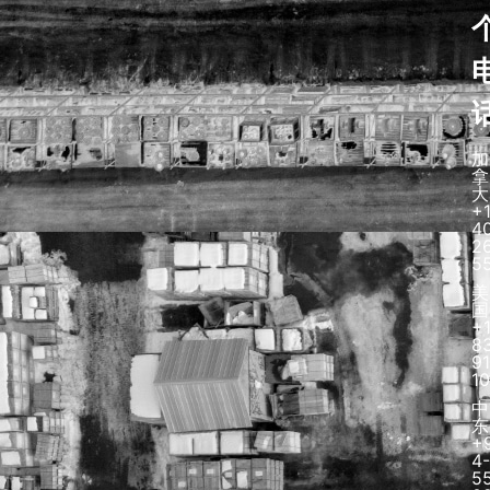
加
拿
大
+
4
2
5
美
国
+
8
91
1
中
东
+
4-
5