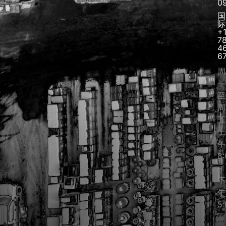
0
国
际
+
7
4
6
周
一
至
周
五
上
午
8:
–
下
午
5: