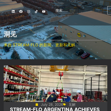
洞见
来自 STREAM-FLO 的新闻、更新和见解
公司
解决方案
职业发展
地点
联系我们
信贷应用
July 28, 2026
见解
STREAM-FLO ARGENTINA ACHIEVES