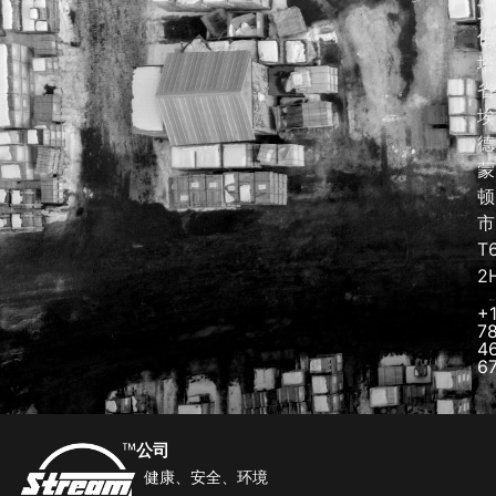
艾
伯
塔
省
埃
德
蒙
顿
市
T
2
+
7
4
6
公司
健康、安全、环境