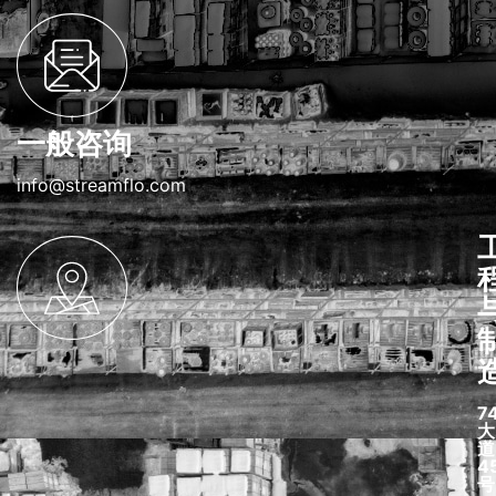
一般咨询
info@streamflo.com
7
大
道
4
号