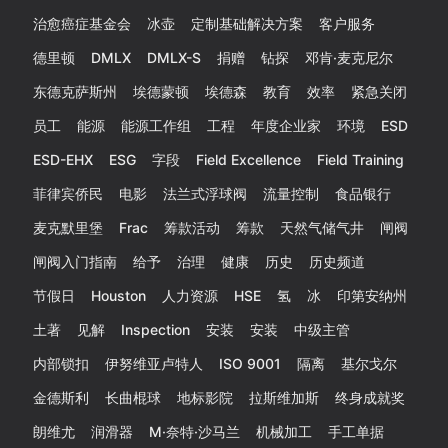
治愈癌症基金会
冰壶
定制基础解决方案
客户服务
德里顿
DMLX
DMLX-S
捐赠
钻探
邓肯·麦克尼尔
东德克萨斯州
埃德蒙顿
埃德森
教育
效率
紧急关闭
员工
能源
能源工作组
工程
年度企业家
环境
ESD
ESD-EHX
ESG
字段
Field Excellence
Field Training
菲律宾侨民
电影
法兰式浮球阀
流量控制
食品银行
麦克默里堡
Frac
筹款活动
筹款
天然气储气井
闸阀
闸阀入门指南
给予
治理
健康
历史
历史频道
节假日
Houston
人力资源
HSE
氢
冰
印第安纳州
土著
见解
Inspection
安装
安装
中级主管
内部锁扣
伊努维亚卢特人
ISO 9001
隔离
基尔戈尔
金德斯利
长曲棍球
地标影院
拉斯维加斯
终身成就奖
朗维尤
润滑器
M·奈特·沙马兰
机械加工
手工单据