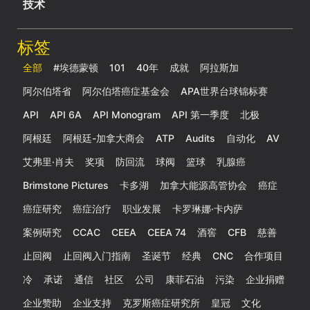
技术
标签
全部
#埃德蒙顿
101
40年
成就
阿拉斯加
阿尔伯塔省
阿尔伯塔癌症基金会
APA世界台球锦标赛
API
API 6A
API Monogram
API 第一季度
北极
阿根廷
阿根廷-加拿大商会
ATP
Audits
自动化
AV
艾弗里·肖夫
奖项
防回流
球阀
篮球
乳腺癌
Brimstone Pictures
卡多湖
加拿大能源高管协会
癌症
癌症研究
癌症治疗
职业发展
卡罗琳娜·卡内萨
案例研究
CCAC
CEEA
CEEA 74
酒窖
CFB
慈善
止回阀
止回阀入门指南
圣诞节
经典
CNC
合作项目
冷
承诺
通信
社区
公司
康菲石油
污染
企业捐赠
企业赞助
企业支持
克罗斯癌症研究所
皇冠
文化