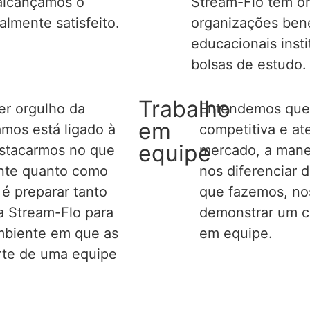
alcançamos o
Stream-Flo tem or
almente satisfeito.
organizações bene
educacionais
inst
bolsas de estudo.
Trabalho
er orgulho da
Entendemos que,
em
amos está ligado à
competitiva e a
equipe
stacarmos no que
mercado, a
mane
ente quanto como
nos diferenciar 
é preparar tanto
que fazemos, no
a Stream-Flo para
demonstrar
um c
biente em que as
em equipe.
rte de uma equipe