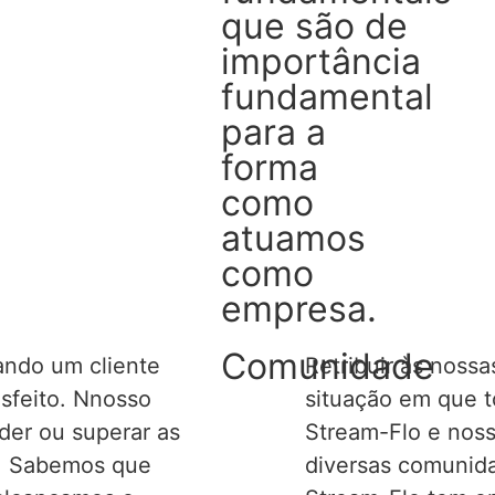
que são de
importância
fundamental
para a
forma
como
atuamos
como
empresa.
Comunidade
ando um cliente
Retribuir às noss
sfeito.
N
nosso
situação em que 
der ou superar as
Stream-Flo e nos
s. Sabemos que
diversas comunid