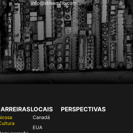
info@streamflo.com
ARREIRAS
LOCAIS
PERSPECTIVAS
Nossa
Canadá
Cultura
EUA