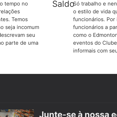
Saldo
to tempo no
Só trabalho e ne
 relações
o estilo de vida 
ntes. Temos
funcionários. Por
ão seja incomum
funcionários a par
 descrevam seu
como o Edmonton
mo parte de uma
eventos do Clube 
informais com seu
Junte-se à nossa 