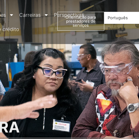
ões
Carreiras
Perspectivas
Orientação para
Português
prestadores de
serviços
e crédito
Brasileiro
URA