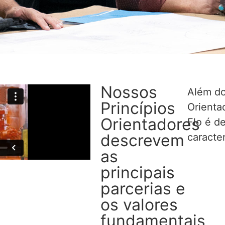
Nossos
Além do
Princípios
Orienta
Orientadores
Flo é d
descrevem
caracter
as
principais
parcerias e
os valores
fundamentais