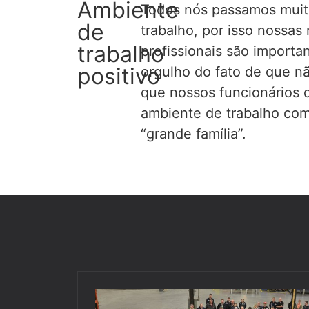
Ambiente
Todos nós passamos mui
de
trabalho, por isso nossas
trabalho
profissionais são importa
positivo
orgulho do fato de que
n
que nossos funcionários
ambiente de trabalho co
“grande família
”.