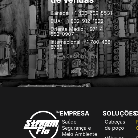
Canadá: +1 403-269-5531
EUA: +1 832-912-1022
Oriente Médio: +971-4-
552-0907
Internacional: +1 780-468-
6789
Seg. a Sex. 8h – 17h
EMPRESA
SOLUÇÕES
C
Saúde,
Cabeças
Segurança e
de poço
Meio Ambiente