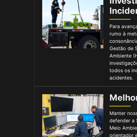
Invest
Incide
Para avanç
rumo à meta
consonânci
Gestão de 
Ambiente (H
investigaçõ
todos os in
acidentes.
Melhor
Manter nos
defender a 
Meio Ambie
orientador 