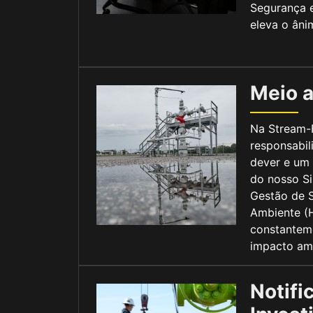
Segurança 
eleva o âni
Meio 
Na Stream-
responsabil
dever e um
do nosso S
Gestão de 
Ambiente (
constantem
impacto amb
Notifi