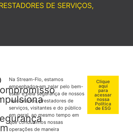
RESTADORES DE SERVIÇOS,
O
Na Stream-Flo, estamos
Clique
aqui
empenhados em zelar pelo bem-
ompromisso
para
estar e pela segurança de nossos
acessar
mpulsiona
nossa
funcionários, prestadores de
Política
serviços, visitantes e do público
de ESG
em geral, ao mesmo tempo em
egurança
que conduzimos nossas
em
operações de maneira