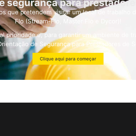
e segurança para prestadore
ios que pretendem visitar um local de trabalho
Flo (Stream-Flo, Master Flo e Dycor)!
l prioridade e, para garantir um ambiente de t
rientação de Segurança para Prestadores de S
Clique aqui para começar