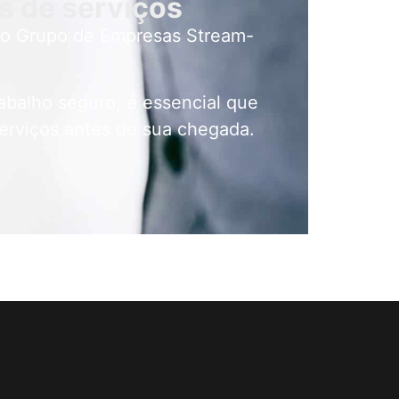
s de serviços
 do Grupo de Empresas Stream-
rabalho seguro, é essencial que
erviços antes de sua chegada.