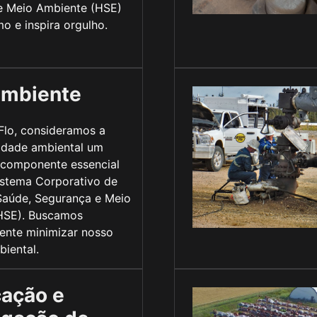
e Meio Ambiente (HSE)
mo e inspira orgulho.
ambiente
Flo, consideramos a
idade ambiental um
 componente essencial
istema Corporativo de
Saúde, Segurança e Meio
HSE). Buscamos
ente minimizar nosso
iental.
cação e