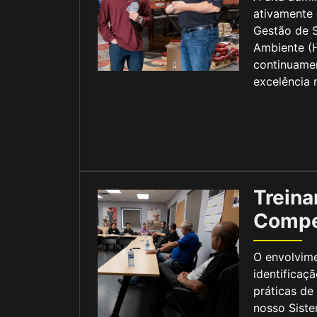
ativamente 
Gestão de 
Ambiente (
continuamen
excelência
Trein
Compe
O envolvime
identificaç
práticas de
nosso Sist